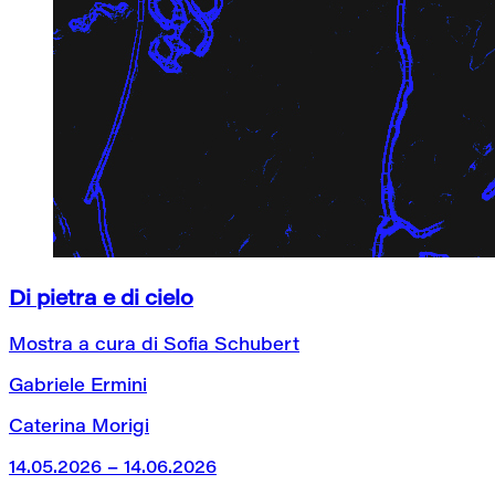
Di pietra e di cielo
Mostra a cura di Sofia Schubert
Gabriele Ermini
Caterina Morigi
14.05.2026 – 14.06.2026