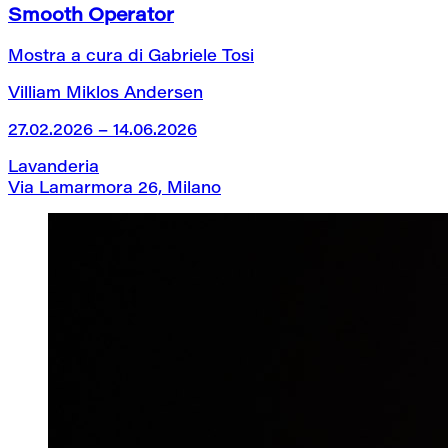
Smooth Operator
Mostra a cura di Gabriele Tosi
Villiam Miklos Andersen
27.02.2026 – 14.06.2026
Lavanderia
Via Lamarmora 26, Milano