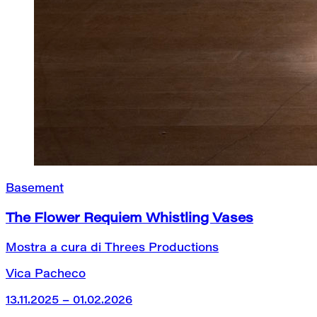
Basement
The Flower Requiem Whistling Vases
Mostra a cura di Threes Productions
Vica Pacheco
13.11.2025 – 01.02.2026