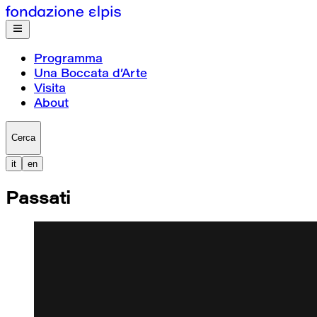
Programma
Una Boccata d’Arte
Visita
About
Cerca
it
en
Passati