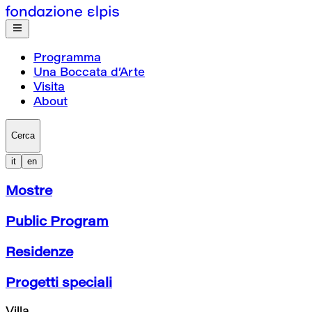
Programma
Una Boccata d’Arte
Visita
About
Cerca
it
en
Mostre
Public Program
Residenze
Progetti speciali
Villa