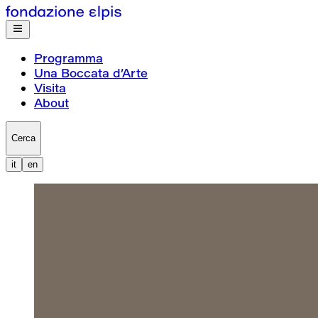
Programma
Una Boccata d’Arte
Visita
About
Cerca
it
en