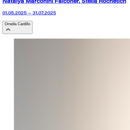
Natalya Marconini Falconer, Stella Rochetich
01.05.2025 – 31.07.2025
Ornella Cardillo