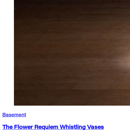
Basement
The Flower Requiem Whistling Vases