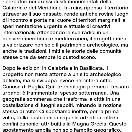
ricercatori nei pressi di siti monumentali della 
Calabria e del Meridione. In-ruins ripensa il territorio 
attraverso il suo passato, rende antiche rovine luoghi 
di incontro e porta nel cuore di territori marginali la 
sperimentazione urgente e attuale di creativi 
internazionali. Affondando le sue radici in un 
pensiero meridiano e mediterraneo, il progetto mira 
a valorizzare non solo il patrimonio archeologico, ma 
anche le tradizioni, i miti e le storie delle comunità 
stesse che da sempre lo custodiscono.
Dopo le edizioni in Calabria e in Basilicata, il 
progetto non ruota attorno a un sito archeologico 
definito, ma si sviluppa invece nell'intera città: 
Canosa di Puglia. Qui l'archeologia permea il tessuto 
urbano: è frammentata, spesso sotterranea. Una 
geografia sommersa che trasforma la città in una 
costellazione di luoghi sepolti, minando la nozione 
stessa di “sito”. Ci spostiamo inoltre, per la prima 
volta, dalla costa ionica a quella adriatica: oltre i 
confini canonici attribuiti alla Magna Grecia. Questo 
spostamento amplia non solo l’ambito geografico, 