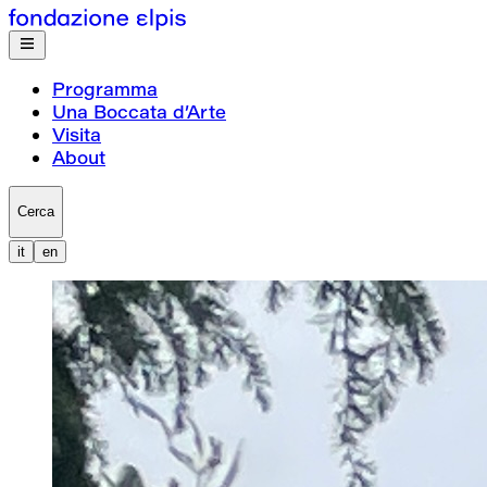
Programma
Una Boccata d’Arte
Visita
About
Cerca
it
en