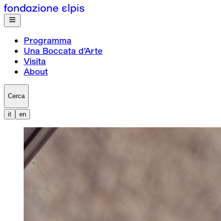
Programma
Una Boccata d’Arte
Visita
About
Cerca
it
en