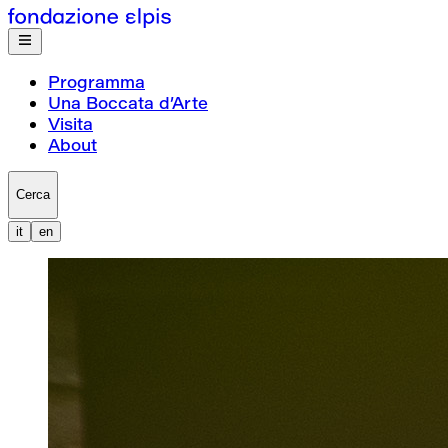
Programma
Una Boccata d’Arte
Visita
About
Cerca
it
en