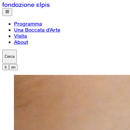
Programma
Una Boccata d’Arte
Visita
About
Cerca
it
en