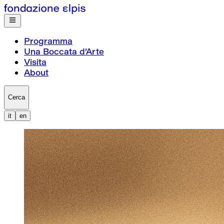
Programma
Una Boccata d’Arte
Visita
About
Cerca
it
en